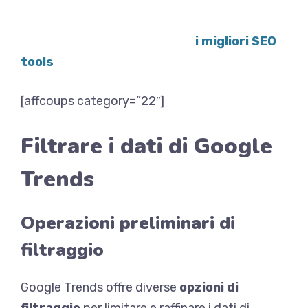
risultati tangibili rapidamente. Ma quali sono gli
strumenti essenziali che servono per poter
rankare? Di seguito riportiamo
i migliori SEO
tools
:
[affcoups category=”22″]
Filtrare i dati di Google
Trends
Operazioni preliminari di
filtraggio
Google Trends offre diverse
opzioni di