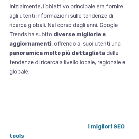
Inizialmente, l’obiettivo principale era fornire
agli utenti informazioni sulle tendenze di
ricerca globali. Nel corso degli anni, Google
Trends ha subito
diverse migliorie e
aggiornamenti
, offrendo ai suoi utenti una
panoramica molto più dettagliata
delle
tendenze di ricerca a livello locale, regionale e
globale.
La SEO è molto complessa
, e senza
strumenti diventa davvero difficile ottenere
risultati tangibili rapidamente. Ma quali sono gli
strumenti essenziali che servono per poter
rankare? Di seguito riportiamo
i migliori SEO
tools
: